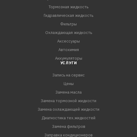
бензиновых и дизельных двигателях, включая
Тормозная жидкость
турбированные с непосредственным впрыском и
Гидравлическая жидкость
высокими эксплуатационными характеристиками
Фильтры
оборудованных любыми системами снижения токсично
Охлаждающая жидкость
Аксессуары
Автохимия
Аккумуляторы
УСЛУГИ
Запись на сервис
Цены
Замена масла
Замена тормозной жидкости
Замена охлаждающей жидкости
Диагностика тех.жидкостей
Замена фильтров
Заправка кондиционеров