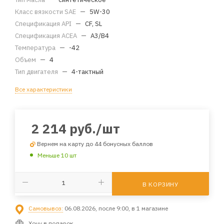
Класс вязкости SAE
—
5W-30
Спецификация API
—
CF, SL
Спецификация ACEA
—
A3/B4
Температура
—
-42
Объем
—
4
Тип двигателя
—
4-тактный
Все характеристики
2 214
руб.
/шт
Вернем на карту до 44 бонусных баллов
Меньше 10 шт
В КОРЗИНУ
Самовывоз:
06.08.2026, после 9:00, в 1 магазине
Хочу в подарок