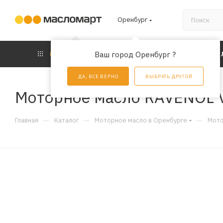
Оренбург
КАТАЛОГ
Ваш город Оренбург ?
АКЦИИ
УС
ДА, ВСЕ ВЕРНО
ВЫБРАТЬ ДРУГОЙ
Моторное масло RAVENOL V
—
—
—
Главная
Каталог
Моторное масло в Оренбурге
Мото