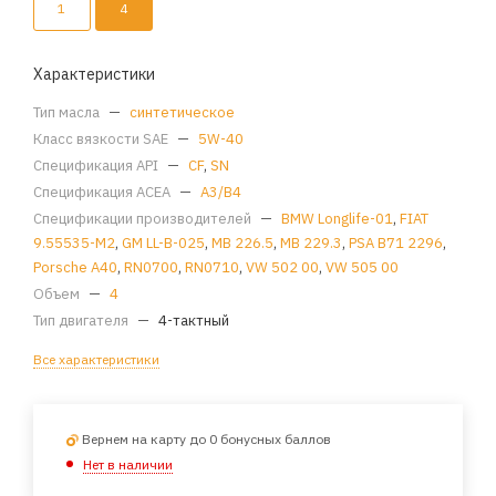
1
4
Характеристики
Тип масла
—
синтетическое
Класс вязкости SAE
—
5W-40
Спецификация API
—
CF
,
SN
Спецификация ACEA
—
A3/B4
Спецификации производителей
—
BMW Longlife-01
,
FIAT
9.55535-M2
,
GM LL-B-025
,
MB 226.5
,
MB 229.3
,
PSA B71 2296
,
Porsche A40
,
RN0700
,
RN0710
,
VW 502 00
,
VW 505 00
Объем
—
4
Тип двигателя
—
4-тактный
Все характеристики
Вернем на карту до 0 бонусных баллов
Нет в наличии