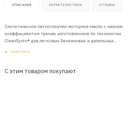
ОПИСАНИЕ
ХАРАКТЕРИСТИКИ
ОТЗЫВЫ
Синтетическое легкотекучее моторное масло с низким
коэффициентом трения, изготовленное по технологии
CleanSynto® для легковых бензиновых и дизельных
двигателей, а также двигателей с прямым впрыском и
турбонаддувом.
RAVENOL EHS SAE 0W-20 имеет высокий индекс
С этим товаром покупают
вязкости благодаря использованию специальных
базовых масел. Отличное поведение при холодном
пуске обеспечивает оптимальную безопасность смазки
на этапе холодной эксплуатации.
Благодаря значительному снижению расхода топлива
RAVENOL EHS SAE 0W-20 способствует защите
окружающей среды путем сокращения вредных