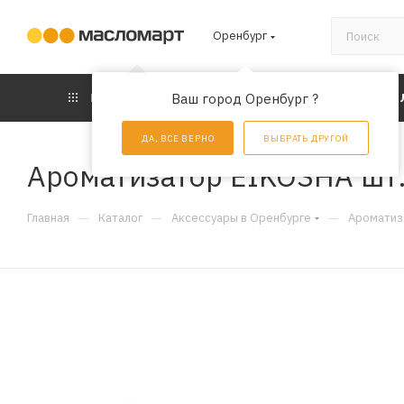
Оренбург
КАТАЛОГ
Ваш город Оренбург ?
АКЦИИ
УС
ДА, ВСЕ ВЕРНО
ВЫБРАТЬ ДРУГОЙ
Ароматизатор EIKOSHA шт
—
—
—
Главная
Каталог
Аксессуары в Оренбурге
Ароматиз