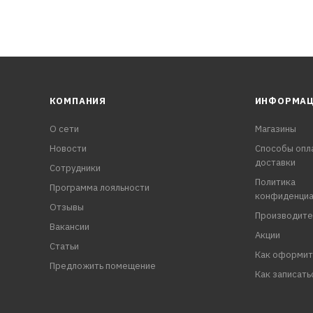
КОМПАНИЯ
ИНФОРМА
О сети
Магазины
Новости
Способы опл
доставки
Сотрудники
Политика
Программа лояльности
конфиденциа
Отзывы
Производите
Вакансии
Акции
Статьи
Как оформит
Предложить помещение
Как записать