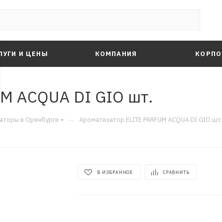
ЛУГИ И ЦЕНЫ
КОМПАНИЯ
КОРПО
M ACQUA DI GIO шт.
—
аторы в Оренбурге
Ароматизатор ELITE PARFUM ACQUA DI GIO шт
В ИЗБРАННОЕ
СРАВНИТЬ