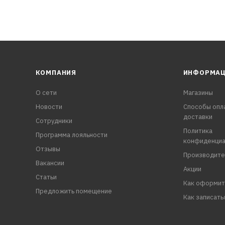
КОМПАНИЯ
ИНФОРМА
О сети
Магазины
Новости
Способы опл
доставки
Сотрудники
Политика
Программа лояльности
конфиденциа
Отзывы
Производите
Вакансии
Акции
Статьи
Как оформит
Предложить помещение
Как записать