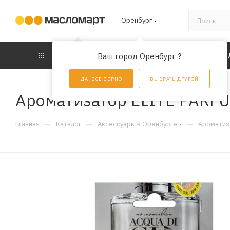
Оренбург
КАТАЛОГ
Ваш город Оренбург ?
АКЦИИ
УС
ДА, ВСЕ ВЕРНО
ВЫБРАТЬ ДРУГОЙ
Ароматизатор ELITE PARFU
—
—
—
Главная
Каталог
Аксессуары в Оренбурге
Ароматиз