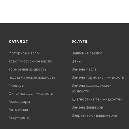
КАТАЛОГ
УСЛУГИ
Моторное масло
Запись на сервис
Трансмиссионное масло
Цены
Тормозная жидкость
Замена масла
Гидравлическая жидкость
Замена тормозной жидкости
Фильтры
Замена охлаждающей
жидкости
Охлаждающая жидкость
Диагностика тех.жидкостей
Аксессуары
Замена фильтров
Автохимия
Заправка кондиционеров
Аккумуляторы