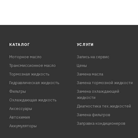
КАТАЛОГ
УСЛУГИ
Моторное масло
Запись на сервис
Трансмиссионное масло
Цены
Тормозная жидкость
Замена масла
Гидравлическая жидкость
Замена тормозной жидкости
Фильтры
Замена охлаждающей
жидкости
Охлаждающая жидкость
Диагностика тех.жидкостей
Аксессуары
Замена фильтров
Автохимия
Заправка кондиционеров
Аккумуляторы