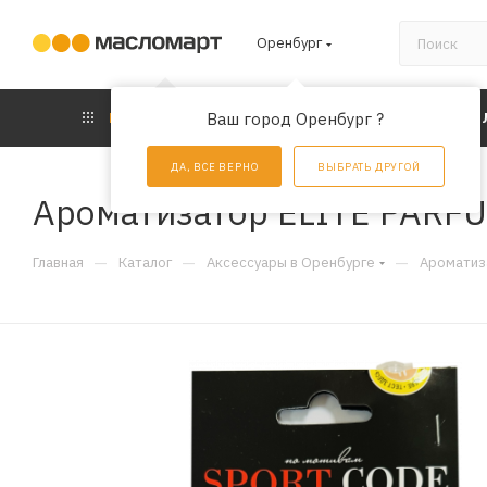
Оренбург
КАТАЛОГ
Ваш город Оренбург ?
АКЦИИ
УС
ДА, ВСЕ ВЕРНО
ВЫБРАТЬ ДРУГОЙ
Ароматизатор ELITE PARF
—
—
—
Главная
Каталог
Аксессуары в Оренбурге
Ароматиз