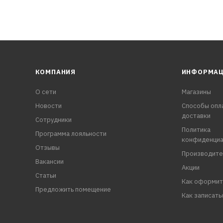
КОМПАНИЯ
ИНФОРМА
О сети
Магазины
Новости
Способы опл
доставки
Сотрудники
Политика
Программа лояльности
конфиденциа
Отзывы
Производите
Вакансии
Акции
Статьи
Как оформит
Предложить помещение
Как записать