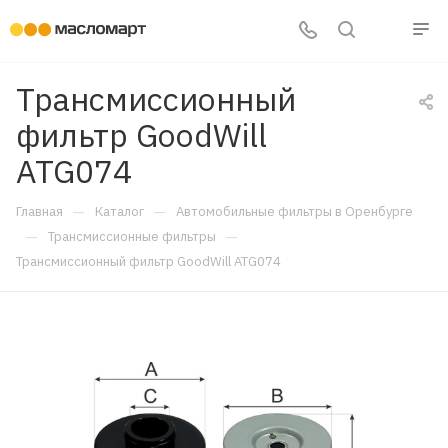
Трансмиссионный
фильтр GoodWill
ATG074
—
—
Главная
Каталог
Автомобильные фильтры в Оренбурге
—
—
Трансмиссионные фильтры
Трансмиссионный фильтр GoodWill ATG074