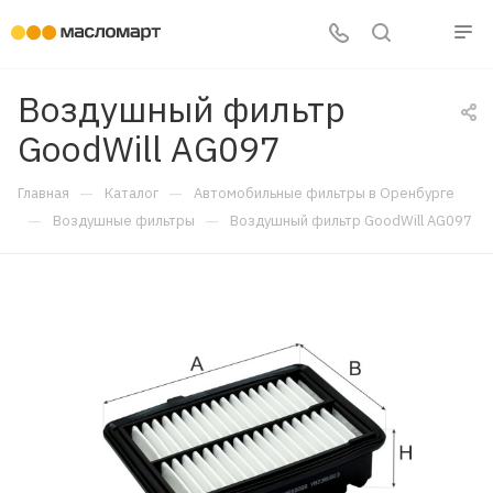
Воздушный фильтр
GoodWill AG097
—
—
Главная
Каталог
Автомобильные фильтры в Оренбурге
—
—
Воздушные фильтры
Воздушный фильтр GoodWill AG097