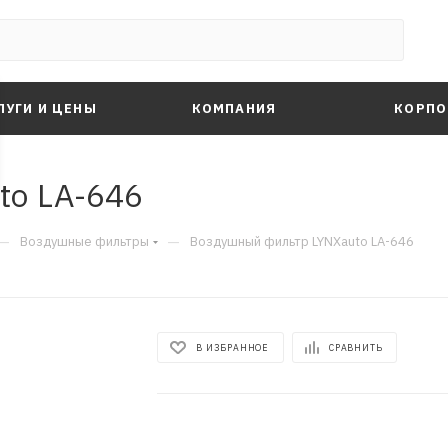
ЛУГИ И ЦЕНЫ
КОМПАНИЯ
КОРПО
to LA-646
—
—
Воздушные фильтры
Воздушный фильтр LYNXauto LA-646
В ИЗБРАННОЕ
СРАВНИТЬ