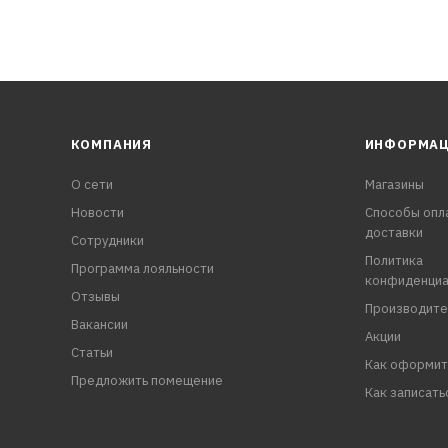
КОМПАНИЯ
ИНФОРМА
О сети
Магазины
Новости
Способы опл
доставки
Сотрудники
Политика
Программа лояльности
конфиденциа
Отзывы
Производите
Вакансии
Акции
Статьи
Как оформит
Предложить помещение
Как записать