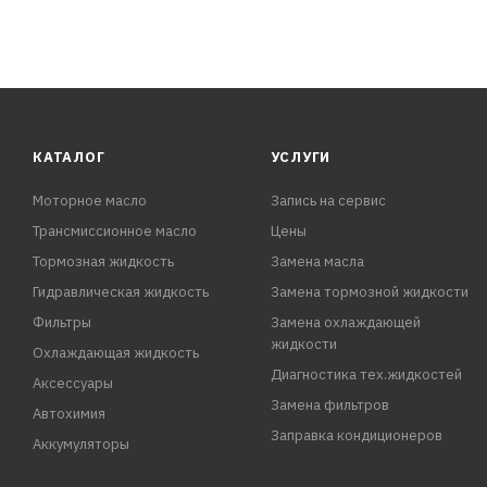
КАТАЛОГ
УСЛУГИ
Моторное масло
Запись на сервис
Трансмиссионное масло
Цены
Тормозная жидкость
Замена масла
Гидравлическая жидкость
Замена тормозной жидкости
Фильтры
Замена охлаждающей
жидкости
Охлаждающая жидкость
Диагностика тех.жидкостей
Аксессуары
Замена фильтров
Автохимия
Заправка кондиционеров
Аккумуляторы