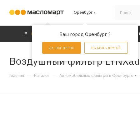
Оренбург
КАТАЛОГ
Ваш город Оренбург ?
АКЦИИ
УС
ДА, ВСЕ ВЕРНО
ВЫБРАТЬ ДРУГОЙ
Воздушный фильтр LYNXau
—
—
Главная
Каталог
Автомобильные фильтры в Оренбурге