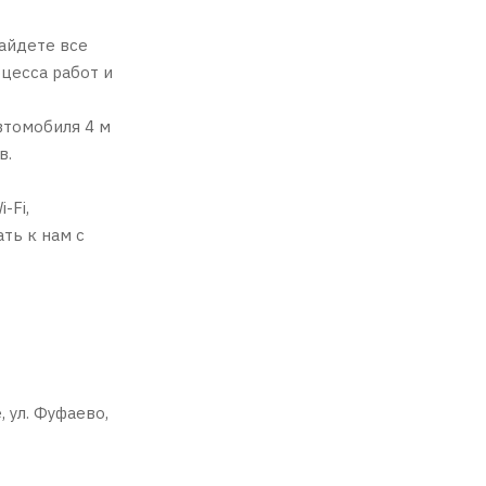
найдете все
цесса работ и
втомобиля 4 м
в.
-Fi,
ть к нам с
 ул. Фуфаево,