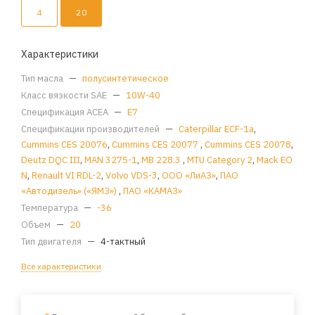
4
20
Характеристики
Тип масла
—
полусинтетическое
Класс вязкости SAE
—
10W-40
Спецификация ACEA
—
E7
Спецификации производителей
—
Caterpillar ECF-1а
,
Cummins CES 20076
,
Cummins CES 20077
,
Cummins CES 20078
,
Deutz DQC III
,
MAN 3275-1
,
MB 228.3
,
MTU Category 2
,
Mack EO
N
,
Renault VI RDL-2
,
Volvo VDS-3
,
ООО «ЛиАЗ»
,
ПАО
«Автодизель» («ЯМЗ»)
,
ПАО «КАМАЗ»
Температура
—
-36
Объем
—
20
Тип двигателя
—
4-тактный
Все характеристики