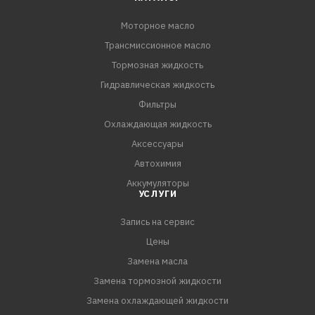
Предназначено для всех дизельных двигателей с
Моторное масло
турбонаддувом и без него. Применяется в автобусах,
Трансмиссионное масло
коммерческой, специальной и внедорожной технике
последних поколений. Отвечает требованиям
Тормозная жидкость
современных мощных и скоростных дизелей мировых
Гидравлическая жидкость
производителей. Разработано в соответствии с
Фильтры
экологическими нормами топлива Евро-4. Может
Охлаждающая жидкость
применяться с топл
Аксессуары
Автохимия
Аккумуляторы
УСЛУГИ
Запись на сервис
Цены
Замена масла
Замена тормозной жидкости
Замена охлаждающей жидкости