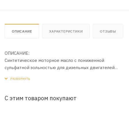
ОПИСАНИЕ
ХАРАКТЕРИСТИКИ
ОТЗЫВЫ
ОПИСАНИЕ:
Синтетическое моторное масло с пониженной
сульфатной зольностью для дизельных двигателей
легковых автомобилей, в том числе оборудованных
фильтром сажевых частиц (DPF) и требующих
применения масел класса «Mid SAPS». Производится с
применением передовой технологии DuraMax®.
С этим товаром покупают
ПРИМЕНЕНИЕ:
Рекомендовано к применению в современных
дизельных двигателях автомобилей Mercedes-Benz,