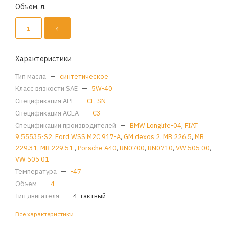
Объем, л.
1
4
Характеристики
Тип масла
—
синтетическое
Класс вязкости SAE
—
5W-40
Спецификация API
—
CF
,
SN
Спецификация ACEA
—
C3
Спецификации производителей
—
BMW Longlife-04
,
FIAT
9.55535-S2
,
Ford WSS M2C 917-A
,
GM dexos 2
,
MB 226.5
,
MB
229.31
,
MB 229.51
,
Porsche A40
,
RN0700
,
RN0710
,
VW 505 00
,
VW 505 01
Температура
—
-47
Объем
—
4
Тип двигателя
—
4-тактный
Все характеристики