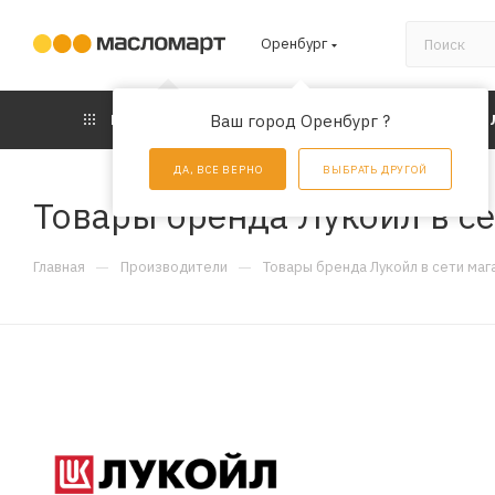
Оренбург
КАТАЛОГ
Ваш город Оренбург ?
АКЦИИ
УС
ДА, ВСЕ ВЕРНО
ВЫБРАТЬ ДРУГОЙ
Товары бренда Лукойл в с
—
—
Главная
Производители
Товары бренда Лукойл в сети маг