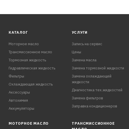
Соответствия требованиям:
ACEA A1/B1, A5/B5
For
КАТАЛОГ
УСЛУГИ
Моторное масло
Запись на сервис
Трансмиссионное масло
Цены
Тормозная жидкость
Замена масла
Гидравлическая жидкость
Замена тормозной жидкости
Фильтры
Замена охлаждающей
жидкости
Охлаждающая жидкость
Диагностика тех.жидкостей
Аксессуары
Замена фильтров
Автохимия
Заправка кондиционеров
Аккумуляторы
МОТОРНОЕ МАСЛО
ТРАНСМИССИОННОЕ