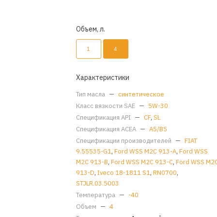
Объем, л.
1
4
Характеристики
Тип масла
—
синтетическое
Класс вязкости SAE
—
5W-30
Спецификация API
—
CF
,
SL
Спецификация ACEA
—
A5/B5
Спецификации производителей
—
FIAT
9.55535-G1
,
Ford WSS M2C 913-A
,
Ford WSS
M2C 913-B
,
Ford WSS M2C 913-C
,
Ford WSS M2
913-D
,
Iveco 18-1811 S1
,
RN0700
,
STJLR.03.5003
Температура
—
-40
Объем
—
4