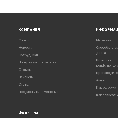
КОМПАНИЯ
ИНФОРМА
О сети
Магазины
Новости
Способы опл
доставки
Сотрудники
Политика
Программа лояльности
конфиденциа
Отзывы
Производите
Вакансии
Акции
Статьи
Как оформит
Предложить помещение
Как записать
ФИЛЬТРЫ