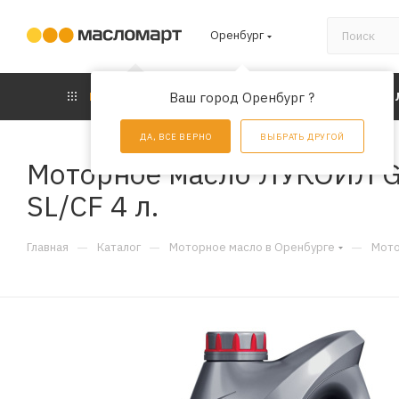
Оренбург
КАТАЛОГ
Ваш город Оренбург ?
АКЦИИ
УС
ДА, ВСЕ ВЕРНО
ВЫБРАТЬ ДРУГОЙ
Моторное масло ЛУКОЙЛ G
SL/CF 4 л.
—
—
—
Главная
Каталог
Моторное масло в Оренбурге
Мото