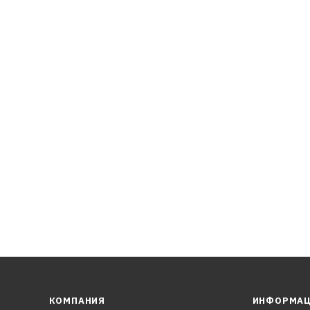
турных отложений в двигателе
КОМПАНИЯ
ИНФОРМА