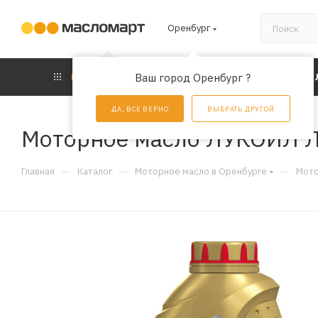
Оренбург
КАТАЛОГ
Ваш город Оренбург ?
АКЦИИ
УС
ДА, ВСЕ ВЕРНО
ВЫБРАТЬ ДРУГОЙ
Моторное масло ЛУКОЙЛ Лю
—
—
—
Главная
Каталог
Моторное масло в Оренбурге
Мото