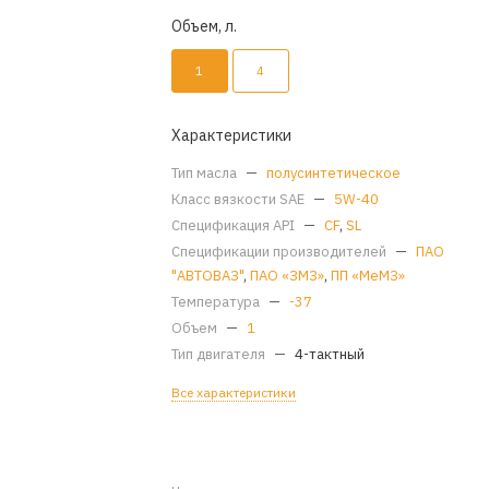
Объем, л.
1
4
Характеристики
Тип масла
—
полусинтетическое
Класс вязкости SAE
—
5W-40
Спецификация API
—
CF
,
SL
Спецификации производителей
—
ПАО
"АВТОВАЗ"
,
ПАО «ЗМЗ»
,
ПП «МеМЗ»
Температура
—
-37
Объем
—
1
Тип двигателя
—
4-тактный
Все характеристики