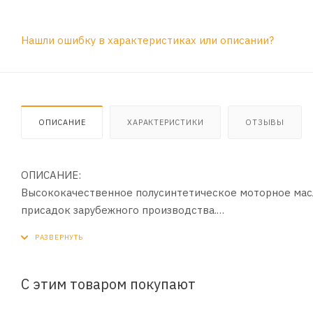
Нашли ошибку в характеристиках или описании?
ОПИСАНИЕ
ХАРАКТЕРИСТИКИ
ОТЗЫВЫ
ОПИСАНИЕ:
Высококачественное полусинтетическое моторное мас
присадок зарубежного производства.
ПРИМЕНЕНИЕ:
Предназначено для современных высокофорсированных
легковых автомобилей, микроавтобусов и легких грузо
С этим товаром покупают