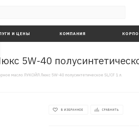
ЛУГИ И ЦЕНЫ
КОМПАНИЯ
КОРПО
кс 5W-40 полусинтетическое
рное масло ЛУКОЙЛ Люкс 5W-40 полусинтетическое SL/CF 1 л.
В ИЗБРАННОЕ
СРАВНИТЬ