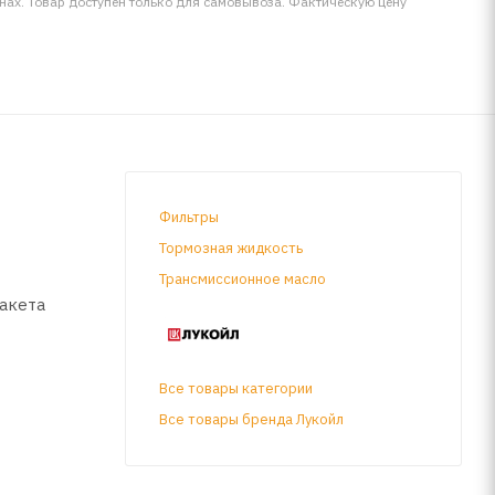
инах. Товар доступен только для самовывоза. Фактическую цену
Фильтры
Тормозная жидкость
Трансмиссионное масло
акета
Все товары категории
твенных
Все товары бренда Лукойл
L/CF.