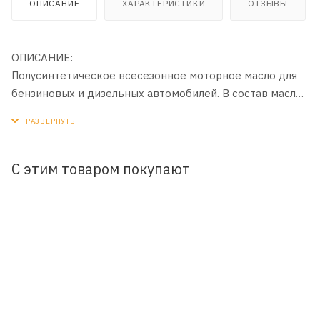
ОПИСАНИЕ
ХАРАКТЕРИСТИКИ
ОТЗЫВЫ
ОПИСАНИЕ:
Полусинтетическое всесезонное моторное масло для
бензиновых и дизельных автомобилей. В состав масла
входят высокоочищенные минеральные и
синтетические базовые масла, обеспечивающие
надёжную эксплуатацию двигателя в широком
диапазоне нагрузок и температур.
С этим товаром покупают
ПРИМЕНЕНИЕ:
Рекомендуется для применения в четырехтактных
бензиновых и дизельных двигателей легковых
автомобилей и легких автофургонов.
ПРЕИМУЩЕСТВА:
- Высокая степень термической и антиокислительной