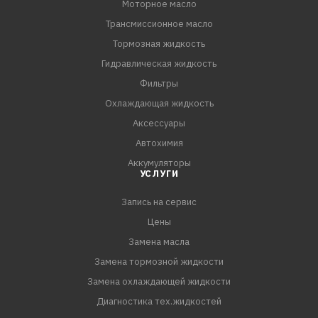
Моторное масло
- Обладает отличной совместимостью с материалами
Трансмиссионное масло
уплотнительных соединений.
Тормозная жидкость
СПЕЦИФИКАЦИИ:
Гидравлическая жидкость
API GL-4
Фильтры
Охлаждающая жидкость
Аксессуары
Автохимия
Аккумуляторы
УСЛУГИ
Запись на сервис
Цены
Замена масла
Замена тормозной жидкости
Замена охлаждающей жидкости
Диагностика тех.жидкостей