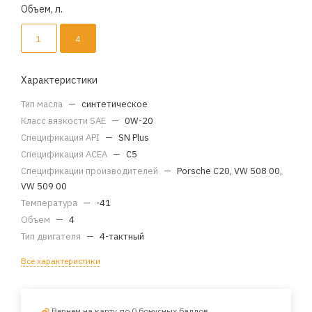
Объем, л.
1
4
Характеристики
Тип масла
—
синтетическое
Класс вязкости SAE
—
0W-20
Спецификация API
—
SN Plus
Спецификация ACEA
—
C5
Спецификации производителей
—
Porsche C20, VW 508 00,
VW 509 00
Температура
—
-41
Объем
—
4
Тип двигателя
—
4-тактный
Все характеристики
Вернем на карту до 0 бонусных баллов