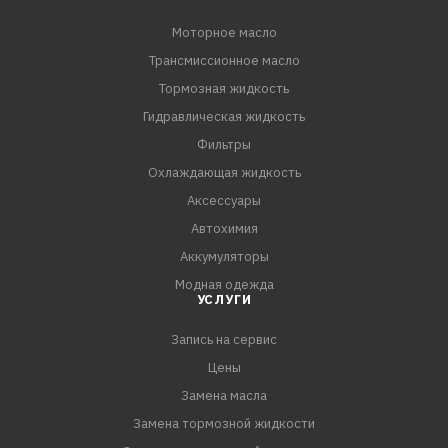
API SN PLUS.
Моторное масло
Трансмиссионное масло
ПРЕИМУЩЕСТВА:
- Превосходные низкотемпературные свойства
Тормозная жидкость
способствуют легкому пуску двигателя при низких
Гидравлическая жидкость
температурах
Фильтры
- Максимальная защита двигателя от износа в жестких
Охлаждающая жидкость
условиях городского цикла и в условиях повышенных
Аксессуары
нагрузок
Автохимия
- Повышенная топливная экон
Аккумуляторы
Модная одежда
УСЛУГИ
Запись на сервис
Цены
Замена масла
Замена тормозной жидкости